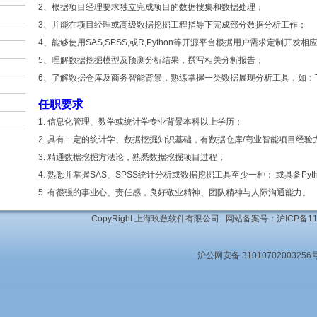
2、根据项目经理要求独立完成项目的数据搜集和数据处理；
3、并能在项目经理或高级数据挖掘工程指导下完成部分数据分析工作；
4、能够使用SAS,SPSS,或R,Python等开源平台根据用户需求定制开发相
5、理解数据挖掘模型及预测分析结果，撰写相关分析报告；
6、了解数据仓库及商务智能背景，熟练掌握一类数据展现分析工具，如：Tabl
任职要求
1. 信息化管理、数学或统计学专业背景本科以上学历；
2. 具有一定的统计学、数据挖掘知识基础，有数据仓库/商业智能项目经验
3. 精通数据挖掘方法论，熟悉数据挖掘项目过程；
4. 熟悉并掌握SAS、SPSS统计分析或数据挖掘工具至少一种； 或具备Py
5. 有很强的事业心、责任感，良好敬业精神、团队精神与人际沟通能力。
CopyRight 上海玖数软件有限公司 网站备案号：
沪ICP备11
沪公网安备 31010702003256