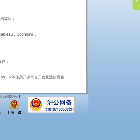
应的算法；
eau，Cognos等；
尤佳；
thon，R等使用开源平台开发算法的经验；
028400号-1
号