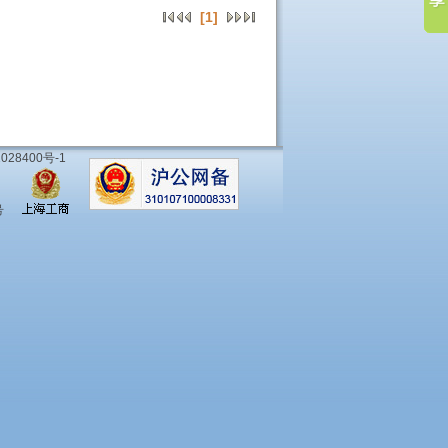
[1]
028400号-1
号